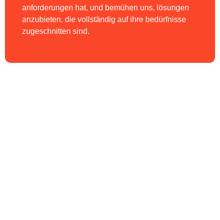
anforderungen hat, und bemühen uns, lösungen
anzubieten, die vollständig auf ihre bedürfnisse
zugeschnitten sind.
Für die herstellung und montage von
stahlkonstruktionen oder
prozesstechnik können sie sich
vertrauensvoll an uns wenden. Unsere
firma ist bereit, qualitativ hochwertige
und effiziente dienstleistungen
anzubieten, die all ihre technischen und
geschäftlichen ziele erfüllen.