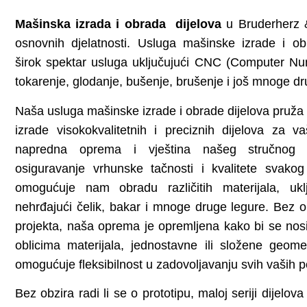
Mašinska izrada i obrada dijelova
u Bruderherz &
osnovnih djelatnosti. Usluga mašinske izrade i o
širok spektar usluga uključujući CNC (Computer Num
tokarenje, glodanje, bušenje, brušenje i još mnoge dr
Naša usluga mašinske izrade i obrade dijelova pruž
izrade visokokvalitetnih i preciznih dijelova za v
napredna oprema i vještina našeg stručnog
osiguravanje vrhunske tačnosti i kvalitete svakog 
omogućuje nam obradu različitih materijala, uklju
nehrđajući čelik, bakar i mnoge druge legure. Bez 
projekta, naša oprema je opremljena kako bi se nosi
oblicima materijala, jednostavne ili složene geome
omogućuje fleksibilnost u zadovoljavanju svih vaših p
Bez obzira radi li se o prototipu, maloj seriji dijelova