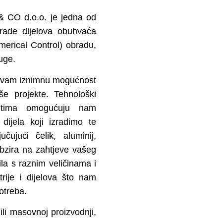
 CO d.o.o. je jedna od
brade dijelova obuhvaća
erical Control) obradu,
uge.
a vam iznimnu mogućnost
aše projekte. Tehnološki
 tima omogućuju nam
dijela koji izradimo te
čujući čelik, aluminij,
obzira na zahtjeve vašeg
la s raznim veličinama i
trije i dijelova što nam
otreba.
 ili masovnoj proizvodnji,