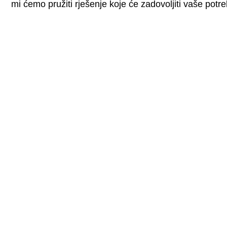
mi ćemo pružiti rješenje koje će zadovoljiti vaše potre
Vaša vizi
rj