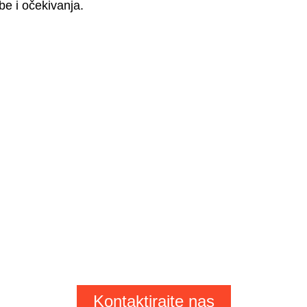
be i očekivanja.
ja, naša konstrukcij
ešenja za vaš uspj
Kontaktirajte nas