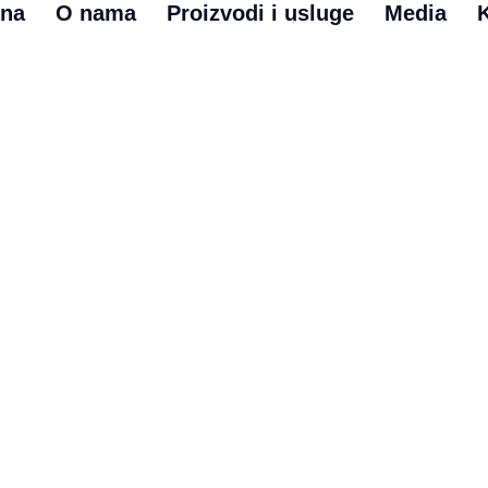
vna
O nama
Proizvodi i usluge
Media
a izrada i obrada di