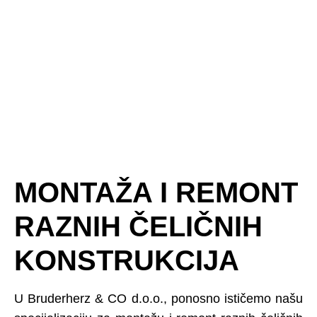
MONTAŽA I REMONT
RAZNIH ČELIČNIH
KONSTRUKCIJA
U Bruderherz & CO d.o.o., ponosno ističemo našu