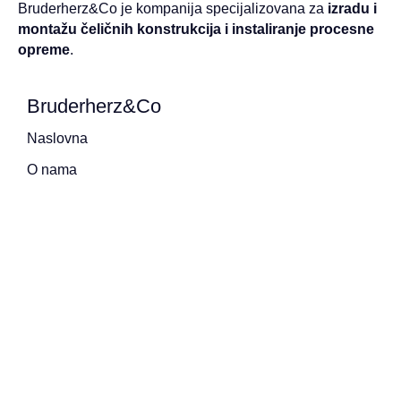
Bruderherz&Co je kompanija specijalizovana za
izradu i
montažu čeličnih konstrukcija i instaliranje procesne
opreme
.
Bruderherz&Co
Naslovna
O nama
Proizvodi i usluge
Galerija
Kontakt
Pon – Pet 07:30 do 16:00
Subota, nedjelja, državni i vjerski praznici neradni
Kontakt