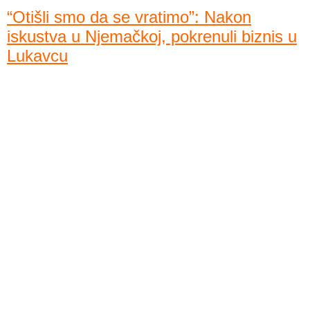
“Otišli smo da se vratimo”: Nakon
iskustva u Njemačkoj, pokrenuli biznis u
Lukavcu
Vaša vizija, naša konstrukcija -
trajna
rješenja za vaš uspjeh.