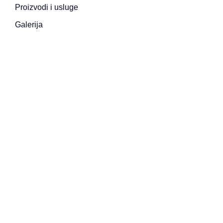
Proizvodi i usluge
Galerija
Kontakt
Pon – Pet 07:30 do 16:00
Subota, nedjelja, državni i vjerski praznici neradni
Kontakt
Ul. Magistralni put bb, 75 300 Lukavac, Bosna i
Hercegovina
info@bruderherzdoo.com
marketing@bruderherzdoo.com
finansije@bruderherzdoo.com
nabava@bruderherzdoo.com
+387 62 948 062